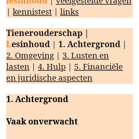
lesinhoud
|
veelgestelde vragen
|
kennistest
|
links
Tienerouderschap |
L
esinhoud
|
1. Achtergrond
|
2. Omgeving
|
3. Lusten en
lasten
|
4. Hulp
|
5. Financiële
en juridische aspecten
1. Achtergrond
Vaak onverwacht