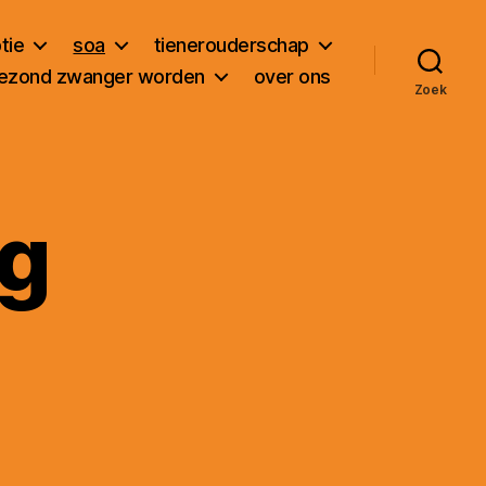
tie
soa
tienerouderschap
ezond zwanger worden
over ons
Zoek
ng