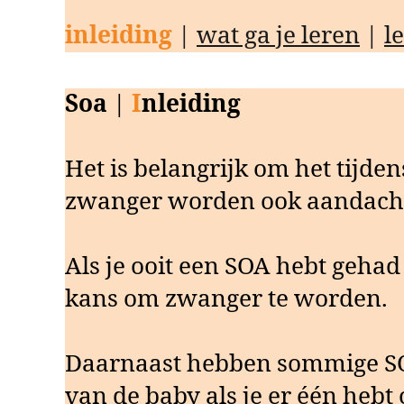
inleiding
|
wat ga je leren
|
l
Soa
|
I
nleiding
Het is belangrijk om het tijden
zwanger worden ook aandacht 
Als je ooit een SOA hebt geha
kans om zwanger te worden.
Daarnaast hebben sommige SOA
van de baby als je er één heb