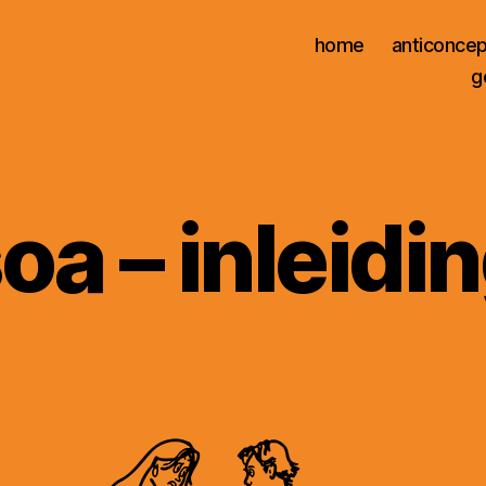
home
anticoncep
g
oa – inleidi