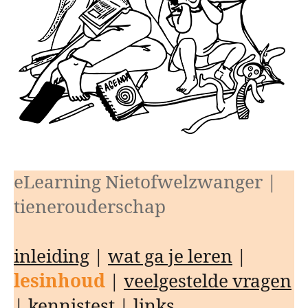
eLearning Nietofwelzwanger |
tienerouderschap
inleiding
|
wat ga je leren
|
lesinhoud
|
veelgestelde vragen
|
kennistest
|
links